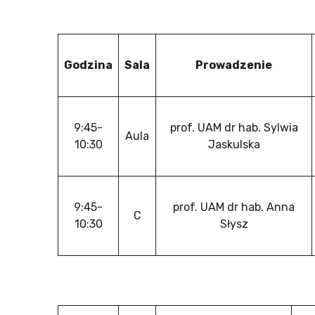
Godzina
Sala
Prowadzenie
9:45-
prof. UAM dr hab. Sylwia
Aula
10:30
Jaskulska
9:45-
prof. UAM dr hab. Anna
C
10:30
Słysz