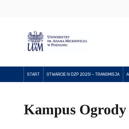
START
OTWARCIE IV DZP 2025! – TRANSMISJA
A
Kampus Ogrody