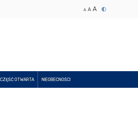
A
A
A
CZĘŚĆ OTWARTA
NIEOBECNOŚCI