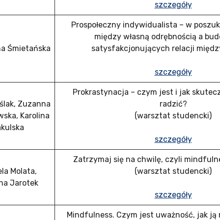
szczegóły
Prospołeczny indywidualista – w poszu
między własną odrębnością a bu
na Śmietańska
satysfakcjonujących relacji międz
szczegóły
Prokrastynacja – czym jest i jak skutecz
ślak, Zuzanna
radzić?
ska, Karolina
(warsztat studencki)
kulska
szczegóły
Zatrzymaj się na chwilę, czyli mindful
ela Molata,
(warsztat studencki)
na Jarotek
szczegóły
Mindfulness. Czym jest uważność, jak ją r