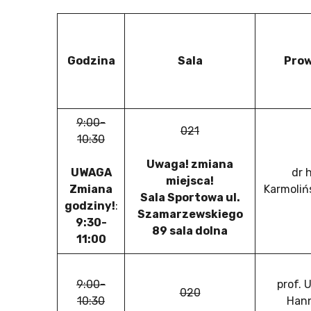
Godzina
Sala
Pro
9:00-
021
10:30
Uwaga! zmiana
UWAGA
dr 
miejsca!
Zmiana
Karmoliń
Sala Sportowa ul.
godziny!
:
Szamarzewskiego
9:30-
89 sala dolna
11:00
9:00-
prof. 
020
10:30
Hann